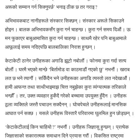
अरूको सम्मान गर्न सिक्नुपर्छ’ भनाइ ठीक छ तर गराइ ?
अभिभावकबाट नानीहरूले संस्कार सिक्छन् । संस्कार अरूले सिकाउने
होइन । बालक अभिभावकसँग कुरा गर्न चाहन्छ । कुरा गर्न समय दिऔं । ऊ
मन फुकाएर बाबुआमासित कुरा गर्न चाहन्छ । साथमै रहेर पनि बाबुआमाले
आफूलाई समय नदिएपछि बालबालिका निराश हुन्छन् ।
केटाकेटी ठानेर उनीहरूका अगाडि झूटो नबोलौं । फोनमा कुरा गर्दा सत्य
बोलौं । घरमै भएको मान्छे ‘बिर्तामोड वा काठमाडौं गएको छु’ नभनौं । खराब
लत छ भने त्यागौं । सकिँदैन भने उनीहरूका अगाडि त्यस्तो लत नदेखाऔं ।
हामी आफन्त तथा साथीभाइमाझ चित्त नबुझेका कुरा व्यंग्यात्मक तरिकाले
भन्छौँ । तर, उक्त व्यवहार हुर्कँदै गरेको बच्चामा उपयुक्त हुँदैन । उनीहरू
ठूला व्यक्तिले जस्तै पचाउन सक्दैनन् । घोचपेचले उनीहरूलाई मानसिक
आघात पर्न सक्छ । यसले उनीहरू विस्तारै परिवारमा घुलमिल हुन छोड्छन् ।
‘केटाकेटीलाई किन चाहियो ?’ नभनौं । उनीहरू जिज्ञासु हुन्छन् । प्रत्येक
जिज्ञासाको सकारात्मक समाधान दिने प्रयास गरौं । विकसित राष्ट्रमा