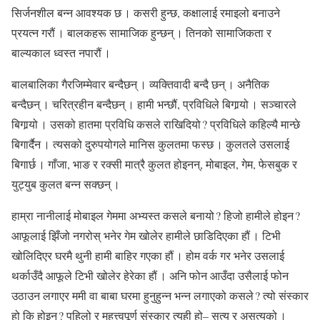
सिर्जनशील बन्न आवश्यक छ । कसरी हुन्छ, कक्षालाई रमाइलो बनाउने
प्रयत्न गरौं । बालकहरू सामाजिक हुन्छन् । तिनको सामाजिकता र
बाल्यकाल ध्वस्त नपारौं ।
बालबालिका गैरजिम्मेवार बन्दैछन् । व्यक्तिवादी बन्दै छन् । अनैतिक
बन्दैछन् । चरित्रहीन बन्दैछन् । हामी भन्छौं, प्रविधिले बिगार्‍यो । सञ्चारले
बिगार्‍यो । उसको हातमा प्रविधि कसले राखिदियो ? प्रविधिले कहिल्यै मान्छे
बिगार्दैन । त्यसको दुरुपयोगले मानिस कुलतमा फस्छ । कुलतले उसलाई
बिगार्छ । गाँजा, भाङ र रक्सी मात्रै कुलत होइनन्, मोबाइल, गेम, फेसबुक र
युट्युब कुलत बन्न सक्छन् ।
हाम्रा नानीलाई मोबाइल गेममा अभ्यस्त कसले बनायो ? हिजो हामीले होइन ?
आफूलाई झिँजो नगरोस् भनेर गेम खोलेर हामीले छाडिदिएका हौं । टिभी
खोलिदिएर घरमै थुनी हामी बाहिर गएका हौं । होम वर्क गर भनेर उसलाई
थर्काउँदै आफूले टिभी खोलेर हेरेका हौं । अनि फोन आउँदा उसैलाई फोन
उठाउन लगाएर ममी वा बाबा घरमा हुनुहुन्न भन्न लगाएको कसले ? त्यो संस्कार
हो कि होइन ? पहिलो र महत्त्वपूर्ण संस्कार त्यही हो– सत्य र असत्यको ।